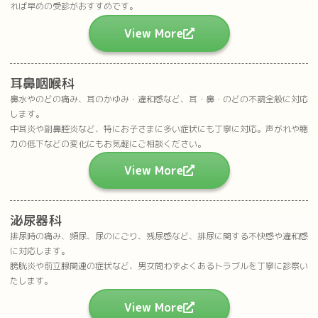
れば早めの受診がおすすめです。
View More
耳鼻咽喉科
鼻水やのどの痛み、耳のかゆみ・違和感など、耳・鼻・のどの不調全般に対応
します。
中耳炎や副鼻腔炎など、特にお子さまに多い症状にも丁寧に対応。声がれや聴
力の低下などの変化にもお気軽にご相談ください。
View More
泌尿器科
排尿時の痛み、頻尿、尿のにごり、残尿感など、排尿に関する不快感や違和感
に対応します。
膀胱炎や前立腺関連の症状など、男女問わずよくあるトラブルを丁寧に診察い
たします。
View More