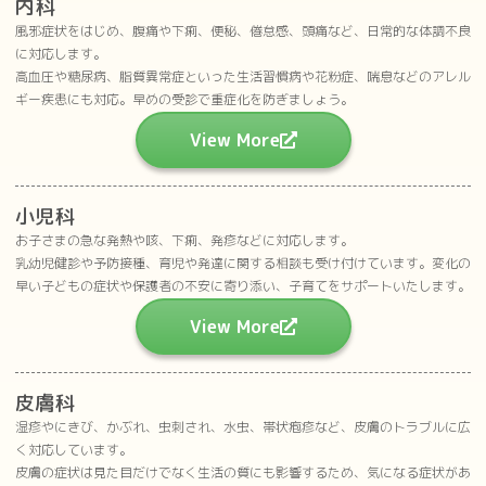
内科
風邪症状をはじめ、腹痛や下痢、便秘、倦怠感、頭痛など、日常的な体調不良
に対応します。
高血圧や糖尿病、脂質異常症といった生活習慣病や花粉症、喘息などのアレル
ギー疾患にも対応。早めの受診で重症化を防ぎましょう。
View More
小児科
お子さまの急な発熱や咳、下痢、発疹などに対応します。
乳幼児健診や予防接種、育児や発達に関する相談も受け付けています。変化の
早い子どもの症状や保護者の不安に寄り添い、子育てをサポートいたします。
View More
皮膚科
湿疹やにきび、かぶれ、虫刺され、水虫、帯状疱疹など、皮膚のトラブルに広
く対応しています。
皮膚の症状は見た目だけでなく生活の質にも影響するため、気になる症状があ