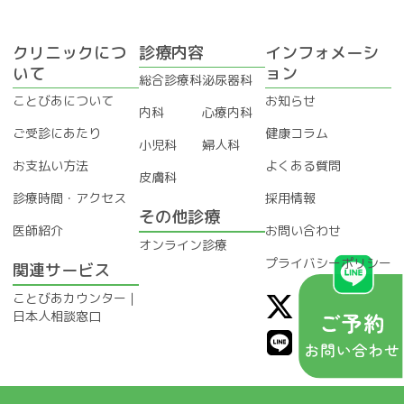
クリニックにつ
診療内容
インフォメーシ
いて
ョン
総合診療科
泌尿器科
ことびあについて
お知らせ
内科
心療内科
ご受診にあたり
健康コラム
小児科
婦人科
お支払い方法
よくある質問
皮膚科
診療時間・アクセス
採用情報
その他診療
医師紹介
お問い合わせ
オンライン診療
プライバシーポリシー
関連サービス
X
L
I
F
ことびあカウンター｜
日本人相談窓口
-
i
n
a
t
n
s
c
w
e
t
e