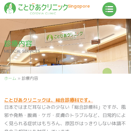
内
Singapore
容
を
ス
キ
ッ
診療内容
プ
MEDICAL SERVICES
ホーム
»
診療内容
ことびあクリニックは、総合診療科です。
日本ではまだ耳なじみの少ない「総合診療科」ですが、風
邪や発熱・腹痛・ケガ・皮膚のトラブルなど、日常的によ
く見られる症状はもちろん、原因がはっきりしない体調不