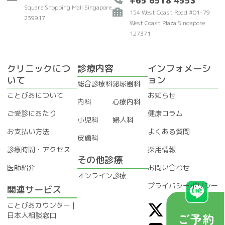
+65 6518 4553
Square Shopping Mall Singapore
154 West Coast Road #01-79
239917
West Coast Plaza Singapore
127371
クリニックにつ
診療内容
インフォメーシ
いて
ョン
総合診療科
泌尿器科
ことびあについて
お知らせ
内科
心療内科
ご受診にあたり
健康コラム
小児科
婦人科
お支払い方法
よくある質問
皮膚科
診療時間・アクセス
採用情報
その他診療
医師紹介
お問い合わせ
オンライン診療
プライバシーポリシー
関連サービス
X
L
I
F
ことびあカウンター｜
日本人相談窓口